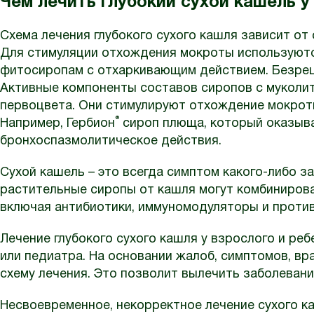
Чем лечить глубокий сухой кашель у
Схема лечения глубокого сухого кашля зависит от
Для стимуляции отхождения мокроты используютс
фитосиропам с отхаркивающим действием. Безрец
Активные компоненты составов сиропов с муколит
первоцвета. Они стимулируют отхождение мокроты
®
Например, Гербион
сироп плюща, который оказыва
бронхоспазмолитическое действия.
Сухой кашель – это всегда симптом какого-либо з
растительные сиропы от кашля могут комбинирова
включая антибиотики, иммуномодуляторы и проти
Лечение глубокого сухого кашля у взрослого и ре
или педиатра. На основании жалоб, симптомов, в
схему лечения. Это позволит вылечить заболевани
Несвоевременное, некорректное лечение сухого 