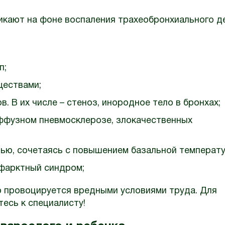
икают на фоне воспаления трахеобронхиального д
п;
ществами;
. В их числе – стеноз, инородное тело в бронхах;
иффузном пневмосклерозе, злокачественных
чью, сочетаясь с повышением базальной температ
нфарктный синдром;
о провоцируется вредными условиями труда. Для
есь к специалисту!