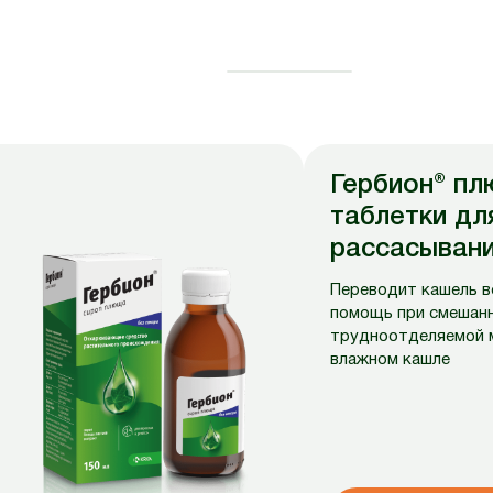
Гербион® п
таблетки дл
рассасыван
Переводит кашель в
помощь при смешанн
трудноотделяемой 
влажном кашле