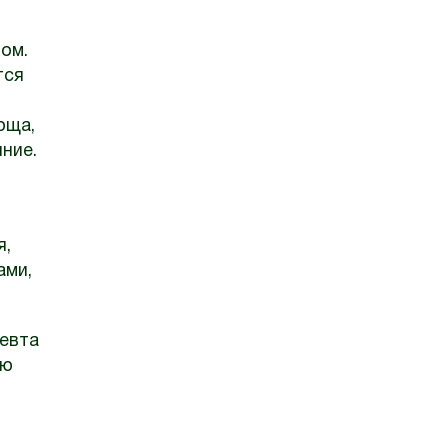
ом.
тся
юща,
ние.
я,
ами,
певта
ую