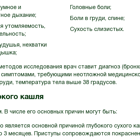
умное и
Головные боли;
ное дыхание;
Боли в груди, спине;
я утомляемость,
Сухость слизистых.
ельность;
душья, нехватки
дышка;
методов исследования врач ставит диагноз (бронх
и симптомами, требующими неотложной медицинск
груди, температура тела выше 38 градусов.
окого кашля
м. В числе его основных причин могут быть:
 является основной причиной глубокого сухого ка
до 3 месяцев. Приступы сопровождаются покрасне