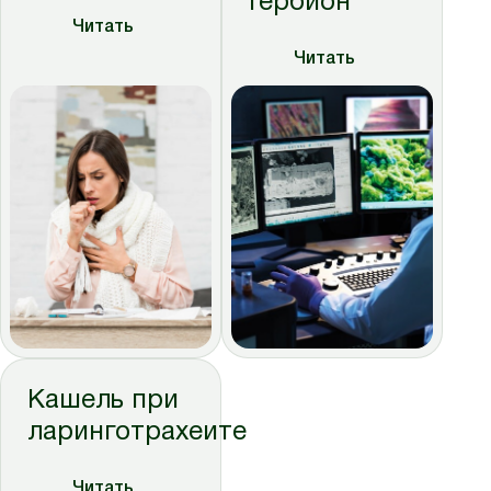
Гербион®
Читать
Читать
Кашель при
ларинготрахеите
Читать