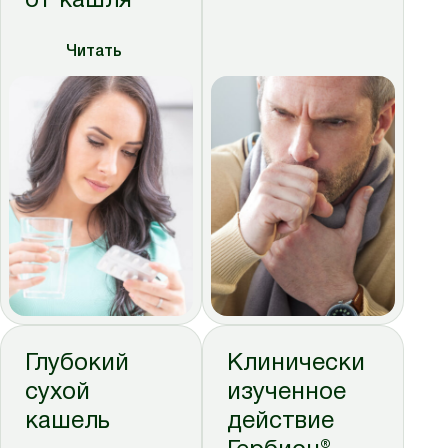
от кашля
Читать
Глубокий
Клинически
сухой
изученное
кашель
действие