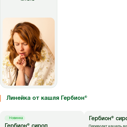
Линейка от кашля Гербион®
Гербион® си
Новинка
Гербион® сироп
Переводит кашель в