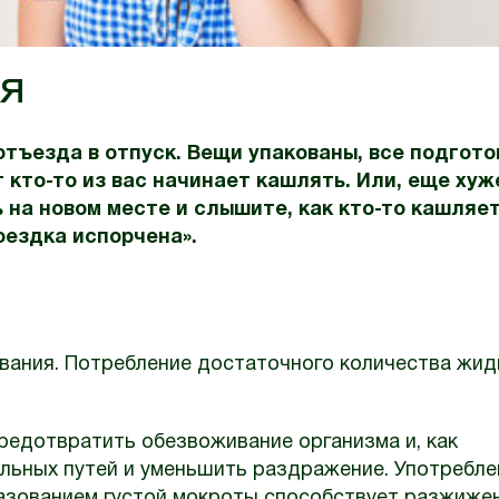
ля
тъезда в отпуск. Вещи упакованы, все подгото
кто-то из вас начинает кашлять. Или, еще хуже
 на новом месте и слышите, как кто-то кашляет
поездка испорчена».
вания. Потребление достаточного количества жид
едотвратить обезвоживание организма и, как
льных путей и уменьшить раздражение. Употребле
разованием густой мокроты способствует разжиже