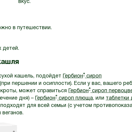
вкус.
ожно в путешествии.
 детей.
кашля
®
 сухой кашель, подойдет
Гербион
сироп
(при першении и осиплости). Если у вас, вашего ре
®
окроты, может справиться
Гербион
сироп первоцв
®
ечение дня) –
Гербион
сироп плюща
, или
таблетки 
подходят для всей семьи (с учетом противопоказа
 веганов.