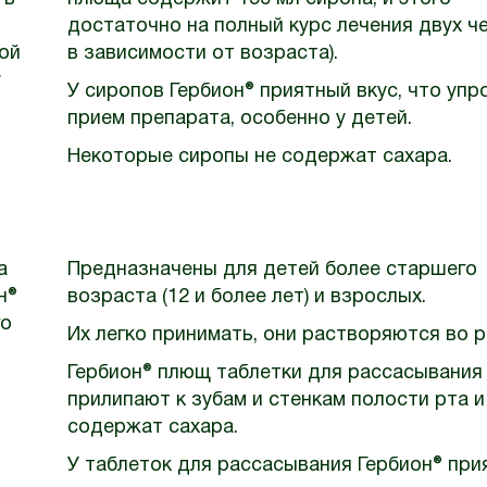
достаточно на полный курс лечения двух ч
той
в зависимости от возраста).
у
У сиропов Гербион® приятный вкус, что уп
прием препарата, особенно у детей.
Некоторые сиропы не содержат сахара.
а
Предназначены для детей более старшего
н®
возраста (12 и более лет) и взрослых.
го
Их легко принимать, они растворяются во р
Гербион® плющ таблетки для рассасывания
прилипают к зубам и стенкам полости рта и
содержат сахара.
У таблеток для рассасывания Гербион® при