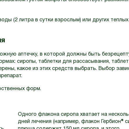
ды (2 литра в сутки взрослым) или других теплых
ля
рожную аптечку, в которой должны быть безрецеп
рмах: сиропы, таблетки для рассасывания, таблет
верены, какое из этих средств выбрать. Выбор зави
препарат.
рственных форм.
Одного флакона сиропа хватает на несколь
дней лечения (например, флакон Гербион® 
ть
плюща содержит 150 мл сиропа, и этого