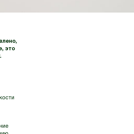
влено,
, это
.
кости
ние
нию