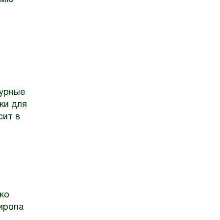
турные
ки для
сит в
ко
сиропа