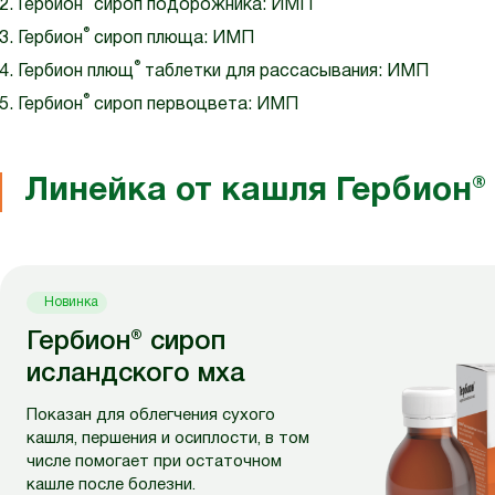
Гербион
сироп подорожника: ИМП
®
Гербион
сироп плюща: ИМП
®
Гербион плющ
таблетки для рассасывания: ИМП
®
Гербион
сироп первоцвета: ИМП
Линейка от кашля Гербион®
Новинка
Гербион® сироп
исландского мха
Показан для облегчения сухого
кашля, першения и осиплости, в том
числе помогает при остаточном
кашле после болезни.