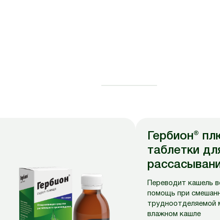
Гербион® п
таблетки дл
рассасыван
Переводит кашель в
помощь при смешанн
трудноотделяемой 
влажном кашле