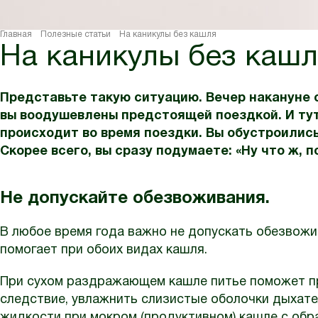
Главная
Полезные статьи
На каникулы без кашля
На каникулы без каш
Представьте такую ситуацию. Вечер накануне о
вы воодушевлены предстоящей поездкой. И тут 
происходит во время поездки. Вы обустроились
Скорее всего, вы сразу подумаете: «Ну что ж, 
Не допускайте обезвоживания.
В любое время года важно не допускать обезвожи
помогает при обоих видах кашля.
При сухом раздражающем кашле питье поможет пр
следствие, увлажнить слизистые оболочки дыхате
жидкости при мокром (продуктивном) кашле с об