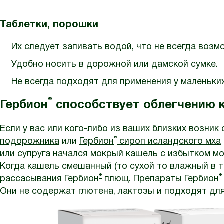
Таблетки, порошки
Их следует запивать водой, что не всегда возм
Удобно носить в дорожной или дамской сумке.
Не всегда подходят для применения у маленьких
®
Гербион
способствует облегчению 
Если у вас или кого-либо из ваших близких возник
®
подорожника
или
Гербион
сироп исландского мха
или супруга начался мокрый кашель с избытком м
Когда кашель смешанный (то сухой то влажный в т
®
®
рассасывания Гербион
плющ
. Препараты Гербион
Они не содержат глютена, лактозы и подходят для