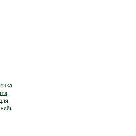
бенка
ета
.
для
ний).