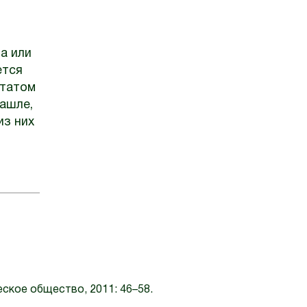
а или
ется
ьтатом
кашле,
из них
еское общество, 2011: 46–58.