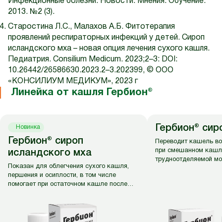
Инфекционные болезни: Новости. Мнения. Обучение.
2013. №2 (3).
Старостина Л.С., Малахов А.Б. Фитотерапия
проявлений респираторных инфекций у детей. Сироп
исландского мха – новая опция лечения сухого кашля.
Педиатрия. Consilium Medicum. 2023;2–3: DOI:
10.26442/26586630.2023.2–3.202399, © ООО
«КОНСИЛИУМ МЕДИКУМ», 2023 г
Линейка от кашля Гербион®
Гербион® си
Новинка
Гербион® сироп
Переводит кашель в
при смешанном кашл
исландского мха
трудноотделяемой мо
Показан для облегчения сухого кашля,
першения и осиплости, в том числе
помогает при остаточном кашле после
болезни.