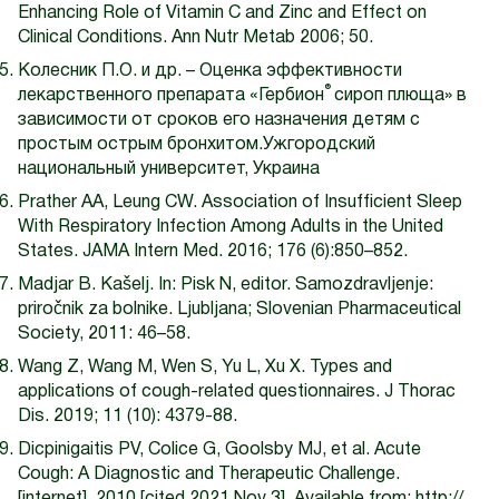
Enhancing Role of Vitamin C and Zinc and Effect on
Clinical Conditions. Ann Nutr Metab 2006; 50.
Колесник П.О. и др. – Оценка эффективности
®
лекарственного препарата «Гербион
сироп плюща» в
зависимости от сроков его назначения детям с
простым острым бронхитом.Ужгородский
национальный университет, Украина
Prather AA, Leung CW. Association of Insufficient Sleep
With Respiratory Infection Among Adults in the United
States. JAMA Intern Med. 2016; 176 (6):850–852.
Madjar B. Kašelj. In: Pisk N, editor. Samozdravljenje:
priročnik za bolnike. Ljubljana; Slovenian Pharmaceutical
Society, 2011: 46–58.
Wang Z, Wang M, Wen S, Yu L, Xu X. Types and
applications of cough-related questionnaires. J Thorac
Dis. 2019; 11 (10): 4379-88.
Dicpinigaitis PV, Colice G, Goolsby MJ, et al. Acute
Cough: A Diagnostic and Therapeutic Challenge.