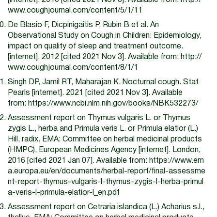
[internet]. 2010 [cited 2021 Nov 3]. Available from:
http://
www.coughjournal.com/content/5/1/11
De Blasio F, Dicpinigaitis P, Rubin B et al. An
Observational Study on Cough in Children: Epidemiology,
impact on quality of sleep and treatment outcome.
[internet]. 2012 [cited 2021 Nov 3]. Available from:
http://
www.coughjournal.com/content/8/1/1
Singh DP, Jamil RT, Maharajan K. Nocturnal cough. Stat
Pearls [internet]. 2021 [cited 2021 Nov 3]. Available
from:
https://www.ncbi.nlm.nih.gov/books/NBK532273/
Assessment report on Thymus vulgaris L. or Thymus
zygis L., herba and Primula veris L. or Primula elatior (L.)
Hill, radix. EMA: Committee on herbal medicinal products
(HMPC), European Medicines Agency [internet]. London,
2016 [cited 2021 Jan 07]. Available from:
https://www.em
a.europa.eu/en/documents/herbal-report/final-assessme
nt-report-thymus-vulgaris-l-thymus-zygis-l-herba-primul
a-veris-l-primula-elatior-l_en.pdf
Assessment report on Cetraria islandica (L.) Acharius s.l.,