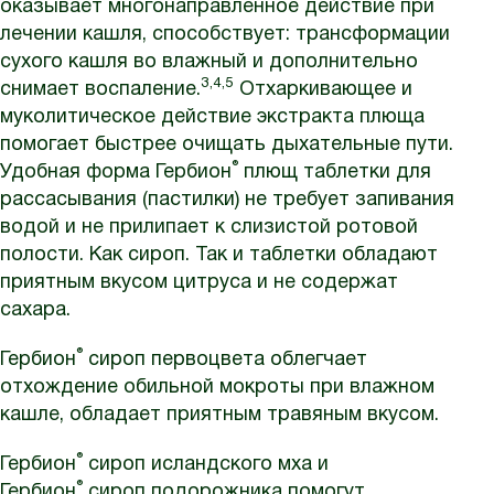
оказывает многонаправленное действие при
лечении кашля, способствует: трансформации
сухого кашля во влажный и дополнительно
3,4,5
снимает воспаление.
Отхаркивающее и
муколитическое действие экстракта плюща
помогает быстрее очищать дыхательные пути.
®
Удобная форма Гербион
плющ таблетки для
рассасывания (пастилки) не требует запивания
водой и не прилипает к слизистой ротовой
полости. Как сироп. Так и таблетки обладают
приятным вкусом цитруса и не содержат
сахара.
®
Гербион
сироп первоцвета облегчает
отхождение обильной мокроты при влажном
кашле, обладает приятным травяным вкусом.
®
Гербион
сироп исландского мха и
®
Гербион
сироп подорожника помогут