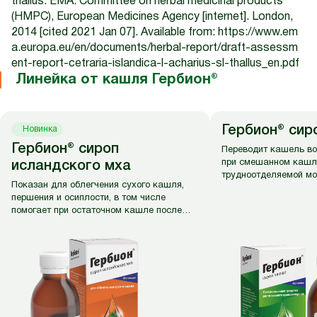
thallus. EMA: Committee on herbal medicinal products
(HMPC), European Medicines Agency [internet]. London,
2014 [cited 2021 Jan 07]. Available from:
https://www.em
a.europa.eu/en/documents/herbal-report/draft-assessm
ent-report-cetraria-islandica-l-acharius-sl-thallus_en.pdf
Линейка от кашля Гербион®
Гербион® си
Новинка
Гербион® сироп
Переводит кашель в
при смешанном кашл
исландского мха
трудноотделяемой мо
Показан для облегчения сухого кашля,
першения и осиплости, в том числе
помогает при остаточном кашле после
болезни.