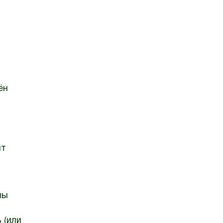
ён
ят
ны
 (или