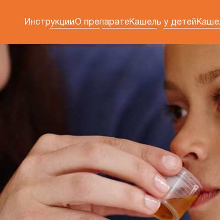
Инструкции
О препарате
Кашель у детей
Каше