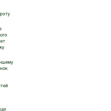
кроту
е
ого
ает
ку
учшему
ёнок
етей
жал