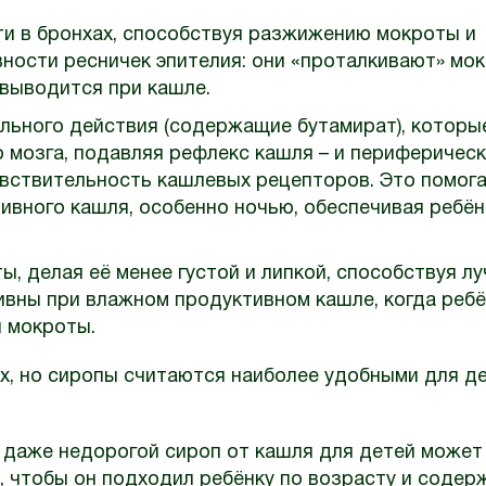
и в бронхах, способствуя разжижению мокроты и
вности ресничек эпителия: они «проталкивают» мо
 выводится при кашле.
льного действия (содержащие бутамират), которы
 мозга, подавляя рефлекс кашля – и периферическ
увствительность кашлевых рецепторов. Это помог
ивного кашля, особенно ночью, обеспечивая ребён
ы, делая её менее густой и липкой, способствуя л
ивны при влажном продуктивном кашле, когда реб
 мокроты.
х, но сиропы считаются наиболее удобными для д
 даже недорогой сироп от кашля для детей может
, чтобы он подходил ребёнку по возрасту и содер