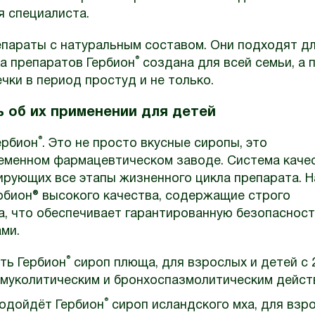
я специалиста.
епараты с натуральным составом. Они подходят д
®
ка препаратов Гербион
создана для всей семьи, а 
ки в период простуд и не только.
ь об их применении для детей
®
ербион
. Это не просто вкусные сиропы, это
еменном фармацевтическом заводе. Система каче
ирующих все этапы жизненного цикла препарата. Н
рбион® высокого качества, содержащие строго
, что обеспечивает гарантированную безопасност
ми.
®
ть Гербион
сироп плюща, для взрослых и детей с 2
 муколитическим и бронхоспазмолитическим дейст
®
подойдёт Гербион
сироп исландского мха, для взр