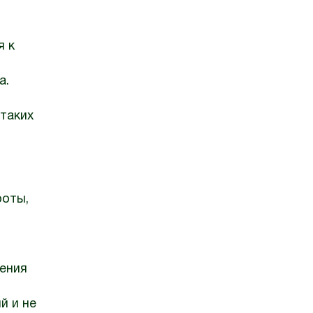
я к
а.
 таких
роты,
ления
й и не