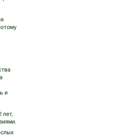
ля
потому
ства
а
ь и
 лет,
виями.
ослых