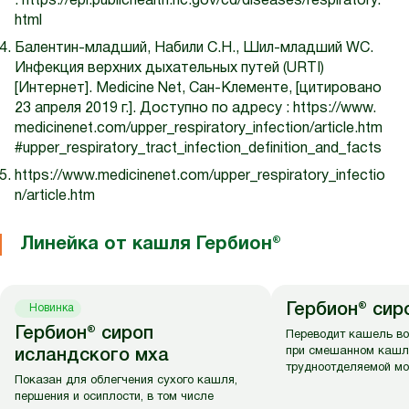
:
https://epi.publichealth.nc.gov/cd/diseases/respiratory.
html
Балентин-младший, Набили С.Н., Шил-младший WC.
Инфекция верхних дыхательных путей (URTI)
[Интернет]. Medicine Net, Сан-Клементе, [цитировано
23 апреля 2019 г.]. Доступно по адресу :
https://www.
medicinenet.com/upper_respiratory_infection/article.htm
#upper_respiratory_tract_infection_definition_and_facts
https://www.medicinenet.com/upper_respiratory_infectio
n/article.htm
Линейка от кашля Гербион®
Гербион® си
Новинка
Гербион® сироп
Переводит кашель в
при смешанном кашл
исландского мха
трудноотделяемой мо
Показан для облегчения сухого кашля,
першения и осиплости, в том числе